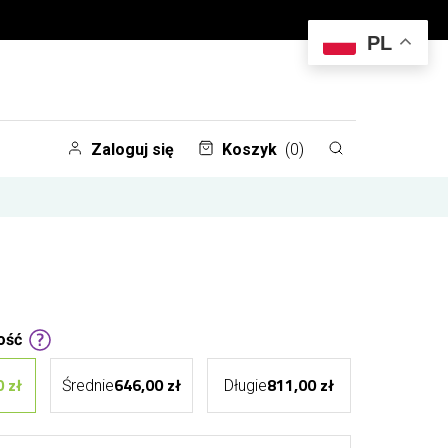
PL
Zaloguj się
Koszyk
(0)
ość
 zł
646,00 zł
811,00 zł
Średnie
Długie