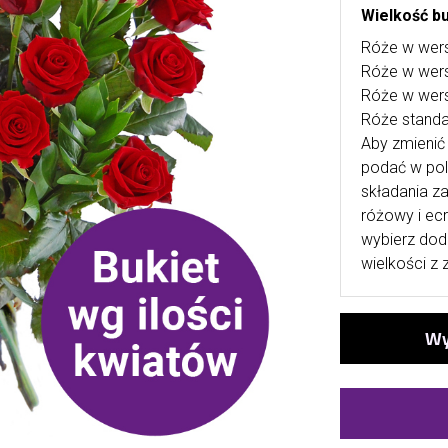
Wielkość bu
Róże w wers
Róże w wers
Róże w wers
Róże stand
Aby zmienić 
podać w po
składania za
różowy i ecr
wybierz dod
wielkości z 