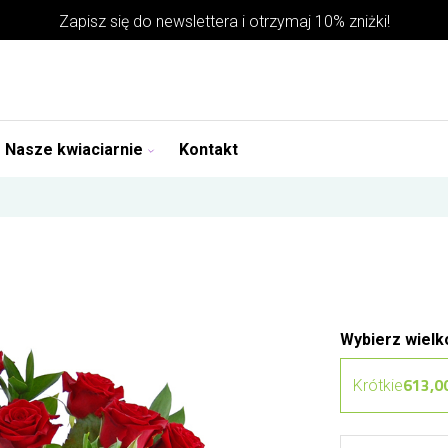
Zapisz się do
newslettera
i otrzymaj 10% zniżki!
Nasze kwiaciarnie
Kontakt
Wybierz wielk
613,00
Krótkie