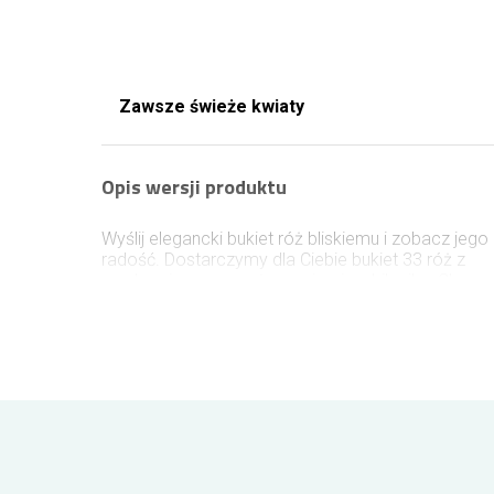
Zawsze świeże kwiaty
Opis wersji produktu
Wyślij elegancki bukiet róż bliskiemu i zobacz jego
radość. Dostarczymy dla Ciebie bukiet 33 róż z
przybraniem wraz z życzeniami na bileciku. Chcąc
zmienić kolor róż bądź skomponować bukiet w
koszu, sprawdź niżej jak to zrobić.
Wielkość bukietu z róż
Róże w wersji krótkie około 40cm
Róże w wersji średnie około 50-60cm
Róże w wersji długie około 70-80cm
Róże standardowo dostarczane są w kolorze
czerwonym. Aby zmienić kolor kwiatów na inny,
należy taką uwagę podać w polu "UWAGI DO