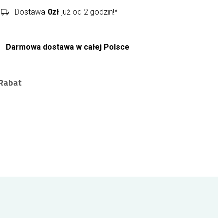
Dostawa
0zł
już od 2 godzin!*
Darmowa dostawa w całej Polsce
Rabat
Zarejestruj się i zyskaj zniżkę na zamówienia
nawet 10%
.
Jako zarejestrowany Klient uzyskujesz rabat
na każde kolejne zamówienie. Jak to działa?
Wystarczy że zalogujesz się i złożysz
zamówienie. Za każde 100 zł wydane na
produkty w naszej kwiaciarni Twój rabat
zwiększa się o 1% aż do uzyskania
maksymalnych 10%! Zarejestruj się i kupuj już
zawsze taniej!