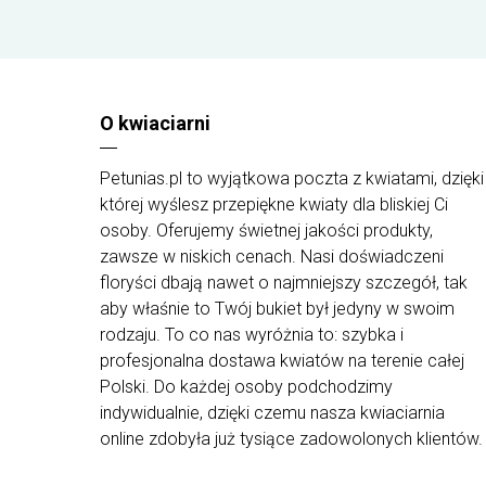
ZAMÓWIENIA" w trakcie składania zamówienia.
Dostępne kolory to: herbaciany, różowy i ecru.
Jeżeli bukiet ma być ułożony w koszu, wybierz
dodatek w postaci kosza w odpowiedniej
wielkości z zakładki dodatki do kwiatów.
O kwiaciarni
Nasze lokalne kwiaciarnie dokładają wszelkich
starań, aby stworzone kompozycje były piękne i
świeże, używając przy tym kwiatów i roślin
Petunias.pl to wyjątkowa poczta z kwiatami, dzięki
najwyższej jakości od najlepszych dostawców. W
której wyślesz przepiękne kwiaty dla bliskiej Ci
zależności od dostępności rodzajów oraz koloró
osoby. Oferujemy świetnej jakości produkty,
kwiatów w różnych rejonach Polski kompozycje
zawsze w niskich cenach. Nasi doświadczeni
mogą różnić się od tych pokazanych na zdjęciach
na stronie.
floryści dbają nawet o najmniejszy szczegół, tak
aby właśnie to Twój bukiet był jedyny w swoim
rodzaju. To co nas wyróżnia to: szybka i
profesjonalna dostawa kwiatów na terenie całej
Polski. Do każdej osoby podchodzimy
indywidualnie, dzięki czemu nasza kwiaciarnia
online zdobyła już tysiące zadowolonych klientów.