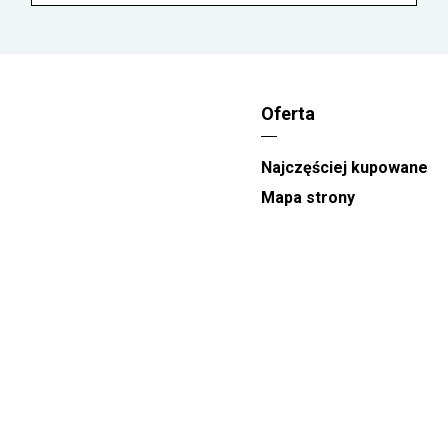
W takie dni jak
21.01 -Dzień Babci, 14.02 -
Walentynki, 08.03 - Dzień Kobiet
oraz
26.05
-Dzień Matki
realizacja zamówień odbywa się
między godzinami 08:00 a 22:00. W te dni nie
gwarantujemy węższych przedziałów
Oferta
czasowych.
Przedziały czasowe dostępne na stronie
Najczęściej kupowane
Kwiaciarni to
orientacyjna pora doręczenia
.
Mapa strony
w