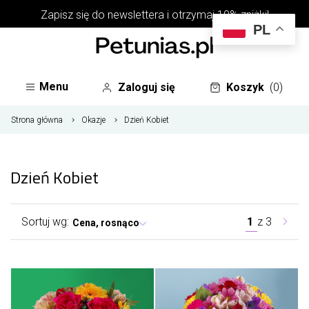
Zapisz się do
newslettera
i otrzymaj 10% zniżki!
PL
Menu
Zaloguj się
Koszyk
(0)
Strona główna
Okazje
Dzień Kobiet
Dzień Kobiet
Sortuj wg:
1
z
3
Cena, rosnąco