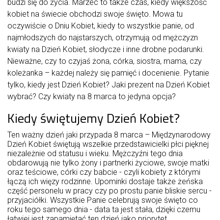
budzi się do życia. Marzec to także czas, kiedy większość
kobiet na świecie obchodzi swoje święto. Mowa tu
oczywiście o Dniu Kobiet, kiedy to wszystkie panie, od
najmłodszych do najstarszych, otrzymują od mężczyzn
kwiaty na Dzień Kobiet, słodycze i inne drobne podarunki.
Nieważne, czy to czyjaś żona, córka, siostra, mama, czy
koleżanka – każdej należy się pamięć i docenienie. Pytanie
tylko, kiedy jest Dzień Kobiet? Jaki prezent na Dzień Kobiet
wybrać? Czy kwiaty na 8 marca to jedyna opcja?
Kiedy świętujemy Dzień Kobiet?
Ten ważny dzień jaki przypada 8 marca – Międzynarodowy
Dzień Kobiet świętują wszelkie przedstawicielki płci pięknej
niezależnie od statusu i wieku. Mężczyźni tego dnia
obdarowują nie tylko żony i partnerki życiowe, swoje matki
oraz teściowe, córki czy babcie - czyli kobiety z którymi
łączą ich więzy rodzinne. Upominki dostaje także żeńska
część personelu w pracy czy po prostu panie bliskie sercu -
przyjaciółki. Wszystkie Panie celebrują swoje święto co
roku tego samego dnia - data ta jest stała, dzięki czemu
łatwiej jest zapamiętać ten dzień jako priorytet.