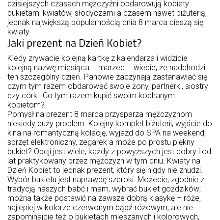
dzisiejszych czasach mężczyźni obdarowują kobiety
bukietami kwiatów, słodyczami a czasem nawet biżuterią,
jednak największą popularnością dnia 8 marca cieszą się
kwiaty.
Jaki prezent na Dzień Kobiet?
Kiedy zrywacie kolejną kartkę z kalendarza i widzicie
kolejną nazwę miesiąca – marzec – wiecie, że nadchodzi
ten szczególny dzień. Panowie zaczynają zastanawiać się
czym tym razem obdarować swoje żony, partnerki, siostry
czy córki. Co tym razem kupić swoim kochanym
kobietom?
Pomysł na prezent 8 marca przysparza mężczyznom
niekiedy duży problem. Kolejny komplet biżuterii, wyjście do
kina na romantyczną kolację, wyjazd do SPA na weekend,
sprzęt elektroniczny, zegarek a może po prostu piękny
bukiet? Opcji jest wiele, każdy z powyższych jest dobry i od
lat praktykowany przez mężczyzn w tym dniu. Kwiaty na
Dzień Kobiet to jednak prezent, który się nigdy nie znudzi.
Wybór bukietu jest naprawdę szeroki. Możecie, zgodnie z
tradycją naszych babć i mam, wybrać bukiet goździków;
można także postawić na zawsze dobrą klasykę – róże,
najlepiej w kolorze czerwonym bądź różowym, ale nie
zapominajcie też o bukietach mieszanych i kolorowych,