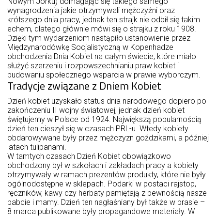
Nowym Jorku) domagając się takiego samego
wynagrodzenia jakie otrzymywali mężczyźni oraz
krótszego dnia pracy, jednak ten strajk nie odbił się takim
echem, dlatego głównie mówi się o strajku z roku 1908.
Dzięki tym wydarzeniom nastąpiło ustanowienie przez
Międzynarodówkę Socjalistyczną w Kopenhadze
obchodzenia Dnia Kobiet na całym świecie, które miało
służyć szerzeniu i rozpowszechnianiu praw kobiet i
budowaniu społecznego wsparcia w prawie wyborczym.
Tradycje związane z Dniem Kobiet
Dzień kobiet uzyskało status dnia narodowego dopiero po
zakończeniu II wojny światowej, jednak dzień kobiet
świętujemy w Polsce od 1924. Największą popularnością
dzień ten cieszył się w czasach PRL-u. Wtedy kobiety
obdarowywane były przez mężczyzn goździkami, a później
latach tulipanami.
W tamtych czasach Dzień Kobiet obowiązkowo
obchodzony był w szkołach i zakładach pracy a kobiety
otrzymywały w ramach prezentów produkty, które nie były
ogólnodostępne w sklepach. Podarki w postaci rajstop,
ręczników, kawy czy herbaty pamiętają z pewnością nasze
babcie i mamy. Dzień ten nagłaśniany był także w prasie –
8 marca publikowane były propagandowe materiały. W