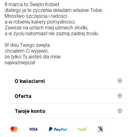
8 marca to Święto Kobiet
dlatego ja te życzenia składam właśnie Tobie.
Mnóstwo szczęścia i radości
a w robieniu kariery pomyślności.
Zawsze na ustach miej uśmiech słodki,
a w życiu natomiast nie zaznaj żadnej troski.
W dniu Twego święta
chciałem Ci wyjawić,
że tylko Ty jesteś dla mnie
najważniejsza!
O kwiaciarni
Oferta
Petunias.pl to wyjątkowa poczta z kwiatami,
dzięki której wyślesz przepiękne kwiaty dla bliskiej
Ci osoby. Oferujemy świetnej jakości produkty,
Najczęściej kupowane
Twoje konto
zawsze w niskich cenach. Nasi doświadczeni
Mapa strony
floryści dbają nawet o najmniejszy szczegół, tak
Dane osobowe
aby właśnie to Twój bukiet był jedyny w swoim
rodzaju. To co nas wyróżnia to: szybka i
Zamówienia
profesjonalna dostawa kwiatów na terenie całej