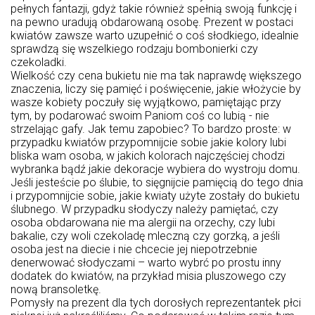
pełnych fantazji, gdyż takie również spełnią swoją funkcję i
na pewno uradują obdarowaną osobę. Prezent w postaci
kwiatów zawsze warto uzupełnić o coś słodkiego, idealnie
sprawdzą się wszelkiego rodzaju bombonierki czy
czekoladki.
Wielkość czy cena bukietu nie ma tak naprawdę większego
znaczenia, liczy się pamięć i poświęcenie, jakie włożycie by
wasze kobiety poczuły się wyjątkowo, pamiętając przy
tym, by podarować swoim Paniom coś co lubią - nie
strzelając gafy. Jak temu zapobiec? To bardzo proste: w
przypadku kwiatów przypomnijcie sobie jakie kolory lubi
bliska wam osoba, w jakich kolorach najczęściej chodzi
wybranka bądź jakie dekoracje wybiera do wystroju domu.
Jeśli jesteście po ślubie, to sięgnijcie pamięcią do tego dnia
i przypomnijcie sobie, jakie kwiaty użyte zostały do bukietu
ślubnego. W przypadku słodyczy należy pamiętać, czy
osoba obdarowana nie ma alergii na orzechy, czy lubi
bakalie, czy woli czekoladę mleczną czy gorzką, a jeśli
osoba jest na diecie i nie chcecie jej niepotrzebnie
denerwować słodyczami – warto wybrć po prostu inny
dodatek do kwiatów, na przykład misia pluszowego czy
nową bransoletkę.
Pomysły na prezent dla tych dorosłych reprezentantek płci