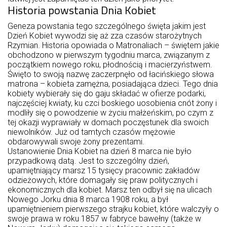
Historia powstania Dnia Kobiet
Geneza powstania tego szczególnego święta jakim jest
Dzień Kobiet wywodzi się aż zza czasów starożytnych
Rzymian. Historia opowiada o Matronaliach – świętem jakie
obchodzono w pierwszym tygodniu marca, związanym z
początkiem nowego roku, płodnością i macierzyństwem.
Święto to swoją nazwę zaczerpnęło od łacińskiego słowa
matrona – kobieta zamężna, posiadająca dzieci. Tego dnia
kobiety wybierały się do gaju składać w ofierze podarki,
najczęściej kwiaty, ku czci boskiego uosobienia cnót żony i
modliły się o powodzenie w życiu małżeńskim, po czym z
tej okazji wyprawiały w domach poczęstunek dla swoich
niewolników. Już od tamtych czasów mężowie
obdarowywali swoje żony prezentami.
Ustanowienie Dnia Kobiet na dzień 8 marca nie było
przypadkową datą. Jest to szczególny dzień,
upamiętniający marsz 15 tysięcy pracownic zakładów
odzieżowych, które domagały się praw politycznych i
ekonomicznych dla kobiet. Marsz ten odbył się na ulicach
Nowego Jorku dnia 8 marca 1908 roku, a był
upamiętnieniem pierwszego strajku kobiet, które walczyły o
swoje prawa w roku 1857 w fabryce bawełny (także w