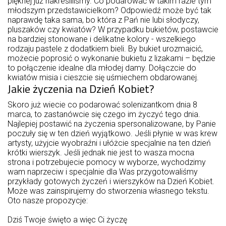
pięknej już nakreśliliśmy. Co podarować w takim razie tym
młodszym przedstawicielkom? Odpowiedź może być tak
naprawdę taka sama, bo która z Pań nie lubi słodyczy,
pluszaków czy kwiatów? W przypadku bukietów, postawcie
na bardziej stonowane i delikatne kolory - wszelkiego
rodzaju pastele z dodatkiem bieli. By bukiet urozmaicić,
możecie poprosić o wykonanie bukietu z lizakami – będzie
to połączenie idealne dla młodej damy. Dołączcie do
kwiatów misia i cieszcie się uśmiechem obdarowanej.
Jakie życzenia na Dzień Kobiet?
Skoro już wiecie co podarować solenizantkom dnia 8
marca, to zastanówcie się czego im życzyć tego dnia.
Najlepiej postawić na życzenia spersonalizowane, by Panie
poczuły się w ten dzień wyjątkowo. Jeśli płynie w was krew
artysty, użyjcie wyobraźni i ułóżcie specjalnie na ten dzień
krótki wierszyk. Jeśli jednak nie jest to wasza mocna
strona i potrzebujecie pomocy w wyborze, wychodzimy
wam naprzeciw i specjalnie dla Was przygotowaliśmy
przykłady gotowych życzeń i wierszyków na Dzień Kobiet.
Może was zainspirujemy do stworzenia własnego tekstu.
Oto nasze propozycje:
Dziś Twoje święto a więc Ci życzę