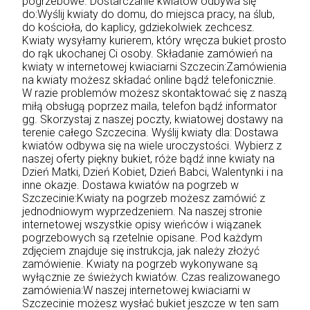
pogrzebowe. Dostarczanie kwiatów odbywa się
do:Wyślij kwiaty do domu, do miejsca pracy, na ślub,
do kościoła, do kaplicy, gdziekolwiek zechcesz.
Kwiaty wysyłamy kurierem, który wręcza bukiet prosto
do rąk ukochanej Ci osoby. Składanie zamówień na
kwiaty w internetowej kwiaciarni Szczecin:Zamówienia
na kwiaty możesz składać online bądź telefonicznie.
W razie problemów możesz skontaktować się z naszą
miłą obsługą poprzez maila, telefon bądź informator
gg. Skorzystaj z naszej poczty, kwiatowej dostawy na
terenie całego Szczecina. Wyślij kwiaty dla: Dostawa
kwiatów odbywa się na wiele uroczystości. Wybierz z
naszej oferty piękny bukiet, róże bądź inne kwiaty na
Dzień Matki, Dzień Kobiet, Dzień Babci, Walentynki i na
inne okazje. Dostawa kwiatów na pogrzeb w
Szczecinie:Kwiaty na pogrzeb możesz zamówić z
jednodniowym wyprzedzeniem. Na naszej stronie
internetowej wszystkie opisy wieńców i wiązanek
pogrzebowych są rzetelnie opisane. Pod każdym
zdjęciem znajduje się instrukcja, jak należy złożyć
zamówienie. Kwiaty na pogrzeb wykonywane są
wyłącznie ze świeżych kwiatów. Czas realizowanego
zamówienia:W naszej internetowej kwiaciarni w
Szczecinie możesz wysłać bukiet jeszcze w ten sam