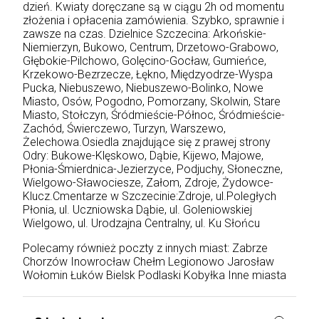
dzień. Kwiaty doręczane są w ciągu 2h od momentu
złożenia i opłacenia zamówienia. Szybko, sprawnie i
zawsze na czas. Dzielnice Szczecina: Arkońskie-
Niemierzyn, Bukowo, Centrum, Drzetowo-Grabowo,
Głębokie-Pilchowo, Golęcino-Gocław, Gumieńce,
Krzekowo-Bezrzecze, Łękno, Międzyodrze-Wyspa
Pucka, Niebuszewo, Niebuszewo-Bolinko, Nowe
Miasto, Osów, Pogodno, Pomorzany, Skolwin, Stare
Miasto, Stołczyn, Śródmieście-Północ, Śródmieście-
Zachód, Świerczewo, Turzyn, Warszewo,
Żelechowa.Osiedla znajdujące się z prawej strony
Odry: Bukowe-Klęskowo, Dąbie, Kijewo, Majowe,
Płonia-Śmierdnica-Jezierzyce, Podjuchy, Słoneczne,
Wielgowo-Sławociesze, Załom, Zdroje, Żydowce-
Klucz.Cmentarze w Szczecinie:Zdroje, ul.Poległych
Płonia, ul. Uczniowska Dąbie, ul. Goleniowskiej
Wielgowo, ul. Urodzajna Centralny, ul. Ku Słońcu
Polecamy również poczty z innych miast:
Zabrze
Chorzów
Inowrocław
Chełm
Legionowo
Jarosław
Wołomin
Łuków
Bielsk Podlaski
Kobyłka
Inne miasta