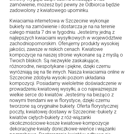
zamówienie, możesz być pewny że Odbiorca będzie
zadowolony z kwiatowego upominku.
Kwiaciarnia internetowa w Szczecinie wykonuje
bukiety na zamówienie i dostarcza je na na terenie
całego miasta 7 dni w tygodniu. Jesteśmy jedną z
najlepszych kwiaciarni wysyłkowych w województwie
zachodniopomorskim. Oferujemy produkty wysokiej
jakości, zawsze w niskich cenach. Kwiatowe
kompozycje na naszej stronie wykonane są z myślą o
Twoich bliskich. Są niezwykle zaskakujące,
różnorodne, niespotykane i piękne, dzięki czemu
wyróżniają się na tle innych. Nasza kwiaciarnia online w
Szczecinie zdobyła wysoki poziom układania
kompozycji. Posiadamy wieloletnie doświadczenie w
prowadzeniu kwiatowej wysyłki, a co najważniejsze
wielkie serce do kwiatów. Jesteśmy na bieżąco z
nowymi trendami we w florystyce, dzięki czemu
tworzone są oryginalne bukiety. Oferta florystycznej
poczty, kwiatowej dostawy w Szczecinie:-bukiety z
kwiatów ciętych-bukiety z róż-wiązanki
okolicznościowe-kosze kwiatowe-kompozycje
dekoracyjne-kwiaty doniczkowe-wieńce i wiązanki