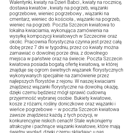
Walentynki, kwiaty na Dzień Babci , kwiaty na rocznicę,
dostawa kwiatów , kwiaty na pogrzeb, wiązanki
pogrzebowe, wieniec pogrzebowy , wiązanki na
cmentarz, wieniec do kościoła , wiązanki na pogrzeb,
wieniec na pogrzeb. Poczta Szczecin kwiatowa to
lokalna kwiaciarnia, wykonująca zamówienia na
wysyłkę kompozycji kwiatowych w Szczecinie oraz
okolic. Pracownia florystyczna czynna jest przez całą
dobę przez 7 dni w tygodniu, przez co kwiaty można
zamawiać o dowolnej porze dnia, z dowolnego
miejsca w państwie oraz na świecie. Poczta Szczecin
kwiatowa posiada bogatą ofertę kwiatową, w której
znajduje się ogrom świetnych wiązanek florystycznych
wykonywanych specjalnie na zamówienie przez
najlepszych florystów z rejonu. W naszej kwiaciarni
znajdziesz wiązanki florystyczne na dowolną okazję,
dzięki czemu będziesz mógł sprawić cudowną
przyjemność wybranej osobie. Bukiety kwiatowe,
kosze z różami, rośliny doniczkowe oraz wiązanki i
wieńce pogrzebowe – w poczta Szczecin kwiatowa
zawsze znajdziesz każdą z tych pozycji, w
konkurencyjnie niskich cenach! Stale wykonujemy
atrakcyjne i pachnące wiązanki kwiatowe, które mają
świetny wygląd, dzięki czemu składając u nas