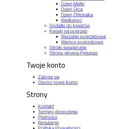
Dzień Matki
Dzień Ojca
Dzień Chłopaka
Wielkanoc
Dodatki do kwiatów
Kwiaty na pogrzeb
Wiązanki pogrzebowe
Wieńce pogrzebowe
Stroiki świąteczne
Strona główna Petunias
Twoje konto
Zaloguj się
Stwórz nowe konto
Strony
Kontakt
Terminy doręczenia
Płatności
Regulamin
Polityka Prywatności