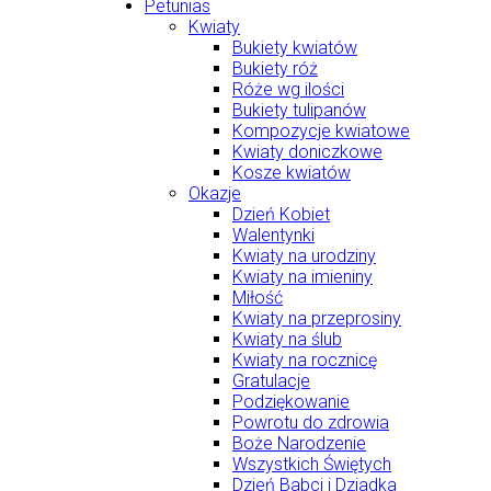
Petunias
Kwiaty
Bukiety kwiatów
Bukiety róż
Róże wg ilości
Bukiety tulipanów
Kompozycje kwiatowe
Kwiaty doniczkowe
Kosze kwiatów
Okazje
Dzień Kobiet
Walentynki
Kwiaty na urodziny
Kwiaty na imieniny
Miłość
Kwiaty na przeprosiny
Kwiaty na ślub
Kwiaty na rocznicę
Gratulacje
Podziękowanie
Powrotu do zdrowia
Boże Narodzenie
Wszystkich Świętych
Dzień Babci i Dziadka