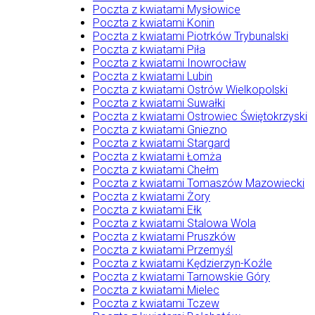
Poczta z kwiatami Mysłowice
Poczta z kwiatami Konin
Poczta z kwiatami Piotrków Trybunalski
Poczta z kwiatami Piła
Poczta z kwiatami Inowrocław
Poczta z kwiatami Lubin
Poczta z kwiatami Ostrów Wielkopolski
Poczta z kwiatami Suwałki
Poczta z kwiatami Ostrowiec Świętokrzyski
Poczta z kwiatami Gniezno
Poczta z kwiatami Stargard
Poczta z kwiatami Łomża
Poczta z kwiatami Chełm
Poczta z kwiatami Tomaszów Mazowiecki
Poczta z kwiatami Żory
Poczta z kwiatami Ełk
Poczta z kwiatami Stalowa Wola
Poczta z kwiatami Pruszków
Poczta z kwiatami Przemyśl
Poczta z kwiatami Kędzierzyn-Koźle
Poczta z kwiatami Tarnowskie Góry
Poczta z kwiatami Mielec
Poczta z kwiatami Tczew