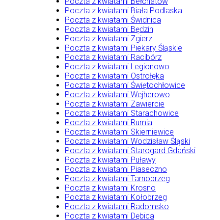
Poczta z kwiatami Bełchatów
Poczta z kwiatami Biała Podlaska
Poczta z kwiatami Świdnica
Poczta z kwiatami Będzin
Poczta z kwiatami Zgierz
Poczta z kwiatami Piekary Śląskie
Poczta z kwiatami Racibórz
Poczta z kwiatami Legionowo
Poczta z kwiatami Ostrołęka
Poczta z kwiatami Świętochłowice
Poczta z kwiatami Wejherowo
Poczta z kwiatami Zawiercie
Poczta z kwiatami Starachowice
Poczta z kwiatami Rumia
Poczta z kwiatami Skierniewice
Poczta z kwiatami Wodzisław Śląski
Poczta z kwiatami Starogard Gdański
Poczta z kwiatami Puławy
Poczta z kwiatami Piaseczno
Poczta z kwiatami Tarnobrzeg
Poczta z kwiatami Krosno
Poczta z kwiatami Kołobrzeg
Poczta z kwiatami Radomsko
Poczta z kwiatami Dębica