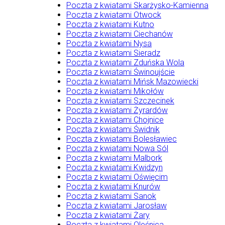
Poczta z kwiatami Skarżysko-Kamienna
Poczta z kwiatami Otwock
Poczta z kwiatami Kutno
Poczta z kwiatami Ciechanów
Poczta z kwiatami Nysa
Poczta z kwiatami Sieradz
Poczta z kwiatami Zduńska Wola
Poczta z kwiatami Świnoujście
Poczta z kwiatami Mińsk Mazowiecki
Poczta z kwiatami Mikołów
Poczta z kwiatami Szczecinek
Poczta z kwiatami Żyrardów
Poczta z kwiatami Chojnice
Poczta z kwiatami Świdnik
Poczta z kwiatami Bolesławiec
Poczta z kwiatami Nowa Sól
Poczta z kwiatami Malbork
Poczta z kwiatami Kwidzyn
Poczta z kwiatami Oświęcim
Poczta z kwiatami Knurów
Poczta z kwiatami Sanok
Poczta z kwiatami Jarosław
Poczta z kwiatami Żary
Poczta z kwiatami Oleśnica