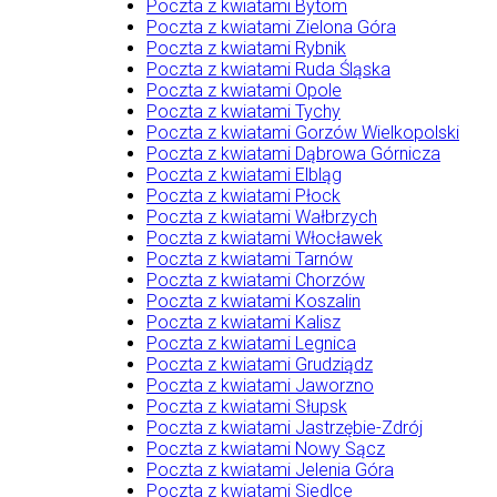
Poczta z kwiatami Bytom
Poczta z kwiatami Zielona Góra
Poczta z kwiatami Rybnik
Poczta z kwiatami Ruda Śląska
Poczta z kwiatami Opole
Poczta z kwiatami Tychy
Poczta z kwiatami Gorzów Wielkopolski
Poczta z kwiatami Dąbrowa Górnicza
Poczta z kwiatami Elbląg
Poczta z kwiatami Płock
Poczta z kwiatami Wałbrzych
Poczta z kwiatami Włocławek
Poczta z kwiatami Tarnów
Poczta z kwiatami Chorzów
Poczta z kwiatami Koszalin
Poczta z kwiatami Kalisz
Poczta z kwiatami Legnica
Poczta z kwiatami Grudziądz
Poczta z kwiatami Jaworzno
Poczta z kwiatami Słupsk
Poczta z kwiatami Jastrzębie-Zdrój
Poczta z kwiatami Nowy Sącz
Poczta z kwiatami Jelenia Góra
Poczta z kwiatami Siedlce