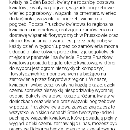
kwiaty na Dzień Babci , kwiaty na rocznicę, dostawa
kwiatów , kwiaty na pogrzeb, wiązanki pogrzebowe,
wieniec pogrzebowy , wiązanki na cmentarz, wieniec
do kościoła , wiązanki na pogrzeb, wieniec na
pogrzeb. Poczta Pruszków kwiatowa to regionalna
kwiaciarnia internetowa, realizująca zamówienia na
dostawę wiązanek florystycznych w Pruszkowie oraz
okolic. Kwiaciarnia otwarta jest przez całą dobę w
każdy dzień w tygodniu, przez co zamówienia można
składać o jakiejkolwiek porze dnia, z jakiegokolwiek
miejsca w państwie i na świecie. Poczta Pruszków
kwiatowa posiada bogatą ofertę kwiatową, w której
do wyboru jest ogrom niezwykłych kompozycji
florystycznych komponowanych na bieżąco na
zamówienie przez florystów z regionu. W naszej
kwiaciarni wybierzesz kwiaty na każdą okazję, dzięki
czemu sprawisz niezwykłą niespodziankę wybranej
osobie. Bukiety kwiatowe, kosze z różami, kwiaty w
doniczkach oraz wieńce oraz wiązanki pogrzebowe –
w poczta Pruszków kwiatowa zawsze znajdziesz to
wszystko, w niskich cenach! Stale tworzymy ładne i
pachnące wiązanki kwiatowe, które posiadają piękny
wygląd, dzięki czemu zamawiając u nas, możesz być
pewny że Odbiorca będzie ucieszony z kwiatowego