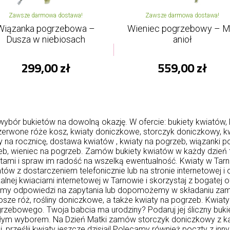
Zawsze darmowa dostawa!
Zawsze darmowa dostawa!
Wiązanka pogrzebowa –
Wieniec pogrzebowy – M
Dusza w niebiosach
anioł
299,00 zł
559,00 zł
ybór bukietów na dowolną okazję. W ofercie: bukiety kwiatów, 
zerwone róże kosz, kwiaty doniczkowe, storczyk doniczkowy,
k
aty na rocznicę, dostawa kwiatów , kwiaty na pogrzeb, wiązanki
rzeb, wieniec na pogrzeb. Zamów bukiety kwiatów w każdy dzień
iatami i spraw im radość na wszelką ewentualność. Kwiaty w 
atów z dostarczeniem telefonicznie lub na stronie internetowej 
lnej kwiaciarni internetowej w Tarnowie i skorzystaj z bogatej o
limy odpowiedzi na zapytania lub dopomożemy w składaniu zamó
sze róż, rośliny doniczkowe, a także kwiaty na pogrzeb. Kwi
grzebowego. Twoja babcia ma urodziny? Podaruj jej śliczny buk
ałym wyborem. Na Dzień Matki zamów storczyk doniczkowy z k
 prześlij kwiaty jeszcze dzisiaj! Polecamy również poczty z inn