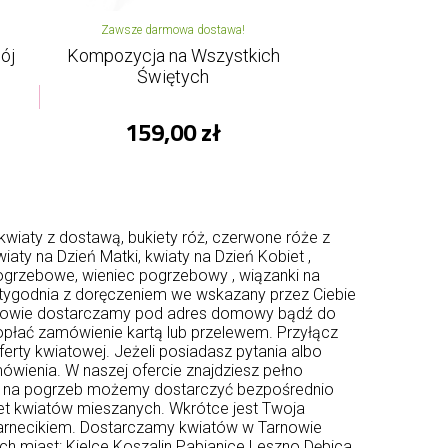
Zawsze darmowa dostawa!
ój
Kompozycja na Wszystkich
Świętych
159,00 zł
kwiaty z dostawą, bukiety róż, czerwone róże z
wiaty na Dzień Matki
, kwiaty na Dzień Kobiet ,
 pogrzebowe, wieniec pogrzebowy , wiązanki na
 tygodnia z doręczeniem we wskazany przez Ciebie
Tarnowie dostarczamy pod adres domowy bądź do
i opłać zamówienie kartą lub przelewem. Przyłącz
ferty kwiatowej. Jeżeli posiadasz pytania albo
wienia. W naszej ofercie znajdziesz pełno
aty na pogrzeb możemy dostarczyć bezpośrednio
iet kwiatów mieszanych. Wkrótce jest Twoja
arnecikiem. Dostarczamy kwiatów w Tarnowie
ych miast:
Kielce
Koszalin
Pabianice
Leszno
Dębica