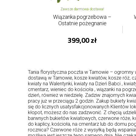
Zawsze darmowa dostawa!
Wiązanka pogrzebowa –
Ostatnie pożegnanie
399,00 zł
Tania florystyczna poczta w Tarnowie – ogromny w
dostawą w Tarnowie, kosze kwiatów, kosze róż, c
kwiaty na Walentynki, kwiaty na Dzień Babci , kwi
cmentarz, wieniec do kościoła , wiązanki na pog
dzień, również w niedzielę. Zadziw znajomych kw
pracy już w przeciągu 2 godzin. Zakup bukiety kwi
się do licznych usatysfakcjonowanych Klientów loka
kłopot, możesz do nas zadzwonić. Z chęcią udzie
barwnych bukietów kwiatowych, czerwone róże, ko
do kaplicy, kościoła, na cmentarz lub do domu po
rocznica? Czerwone róże z wysyłką będą wspani
możliwa jest jeszcze tego samego dnia. Nie czekaj,