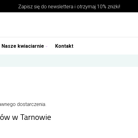
Zapisz się do
newslettera
i otrzymaj 10% zniżki!
Nasze kwiaciarnie
Kontakt
rawnego dostarczenia.
atów w Tarnowie