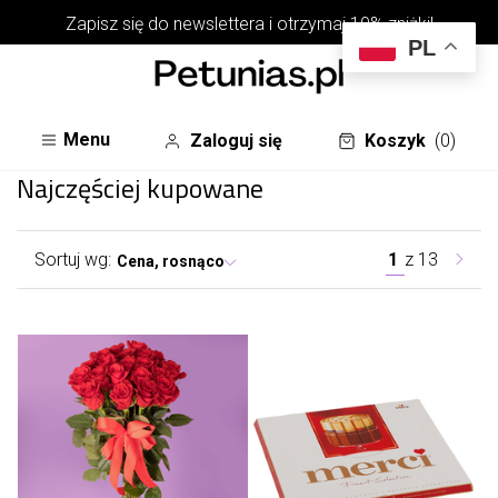
Zapisz się do
newslettera
i otrzymaj 10% zniżki!
PL
Menu
Zaloguj się
Koszyk
(0)
Najczęściej kupowane
Sortuj wg:
1
z
13
Cena, rosnąco