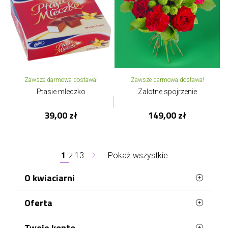
Zawsze darmowa dostawa!
Zawsze darmowa dostawa!
Ptasie mleczko
Zalotne spojrzenie
39,00 zł
149,00 zł
1
z
13
Pokaż wszystkie
O kwiaciarni
Oferta
Petunias.pl to wyjątkowa poczta z kwiatami,
dzięki której wyślesz przepiękne kwiaty dla bliskiej
Ci osoby. Oferujemy świetnej jakości produkty,
Najczęściej kupowane
Twoje konto