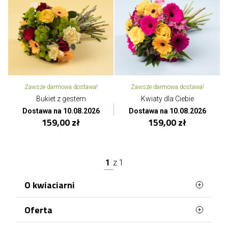
Zawsze darmowa dostawa!
Zawsze darmowa dostawa!
Bukiet z gestem
Kwiaty dla Ciebie
Dostawa na 10.08.2026
Dostawa na 10.08.2026
159,00 zł
159,00 zł
1
z
1
O kwiaciarni
Oferta
Petunias.pl to wyjątkowa poczta z kwiatami,
dzięki której wyślesz przepiękne kwiaty dla bliskiej