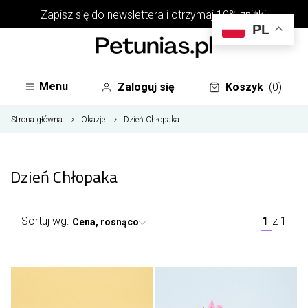
Zapisz się do
newslettera
i otrzymaj 10% zniżki!
PL
Menu
Zaloguj się
Koszyk
(0)
Strona główna
Okazje
Dzień Chłopaka
Dzień Chłopaka
Sortuj wg:
1
z
1
Cena, rosnąco