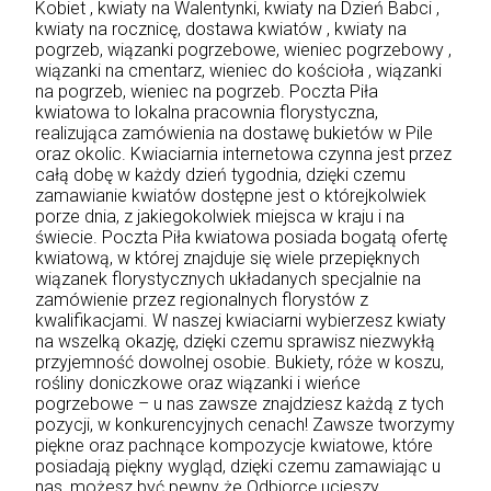
Kobiet , kwiaty na Walentynki, kwiaty na Dzień Babci ,
kwiaty na rocznicę, dostawa kwiatów , kwiaty na
pogrzeb, wiązanki pogrzebowe, wieniec pogrzebowy ,
wiązanki na cmentarz, wieniec do kościoła , wiązanki
na pogrzeb, wieniec na pogrzeb. Poczta Piła
kwiatowa to lokalna pracownia florystyczna,
realizująca zamówienia na dostawę bukietów w Pile
oraz okolic. Kwiaciarnia internetowa czynna jest przez
całą dobę w każdy dzień tygodnia, dzięki czemu
zamawianie kwiatów dostępne jest o którejkolwiek
porze dnia, z jakiegokolwiek miejsca w kraju i na
świecie. Poczta Piła kwiatowa posiada bogatą ofertę
kwiatową, w której znajduje się wiele przepięknych
wiązanek florystycznych układanych specjalnie na
zamówienie przez regionalnych florystów z
kwalifikacjami. W naszej kwiaciarni wybierzesz kwiaty
na wszelką okazję, dzięki czemu sprawisz niezwykłą
przyjemność dowolnej osobie. Bukiety, róże w koszu,
rośliny doniczkowe oraz wiązanki i wieńce
pogrzebowe – u nas zawsze znajdziesz każdą z tych
pozycji, w konkurencyjnych cenach! Zawsze tworzymy
piękne oraz pachnące kompozycje kwiatowe, które
posiadają piękny wygląd, dzięki czemu zamawiając u
nas, możesz być pewny że Odbiorcę ucieszy