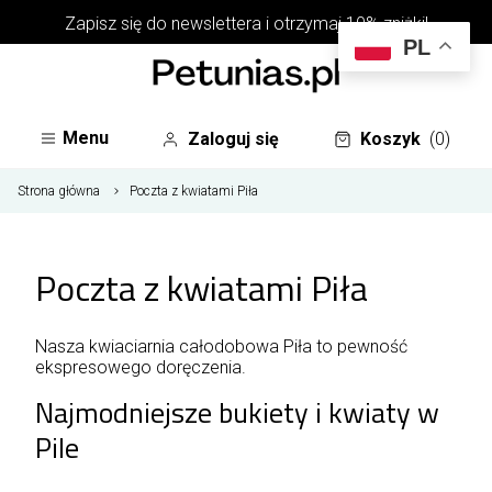
Zapisz się do
newslettera
i otrzymaj 10% zniżki!
PL
Menu
Zaloguj się
Koszyk
(0)
Strona główna
Poczta z kwiatami Piła
Poczta z kwiatami Piła
Nasza kwiaciarnia całodobowa Piła to pewność
ekspresowego doręczenia.
Najmodniejsze bukiety i kwiaty w
Pile