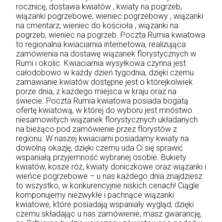
rocznicę, dostawa kwiatów , kwiaty na pogrzeb,
wiązanki pogrzebowe, wieniec pogrzebowy , wiązanki
na cmentarz, wieniec do kościoła , wiązanki na
pogrzeb, wieniec na pogrzeb. Poczta Rumia kwiatowa
to regionalna kwiaciarnia internetowa, realizująca
zamówienia na dostawę wiązanek florystycznych w
Rumi i okolic. Kwiaciarnia wysyłkowa czynna jest
całodobowo w każdy dzień tygodnia, dzięki czemu
zamawianie kwiatów dostępne jest o którejkolwiek
porze dnia, z każdego miejsca w kraju oraz na
świecie. Poczta Rumia kwiatowa posiada bogatą
ofertę kwiatową, w której do wyboru jest mnóstwo
niesamowitych wiązanek florystycznych układanych
na bieżąco pod zamówienie przez florystów z
regionu. W naszej kwiaciarni posiadamy kwiaty na
dowolną okazję, dzięki czemu uda Ci się sprawić
wspaniałą przyjemność wybranej osobie. Bukiety
kwiatów, kosze róż, kwiaty doniczkowe oraz wiązanki i
wieńce pogrzebowe – u nas każdego dnia znajdziesz
to wszystko, w konkurencyjnie niskich cenach! Ciągle
komponujemy niezwykłe i pachnące wiązanki
kwiatowe, które posiadają wspaniały wygląd, dzięki
czemu składając u nas zamówienie, masz gwarancję,