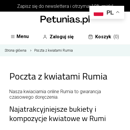
Zapisz się do
newslettera
i otrzymaj 10% zniżki!
PL
Menu
Zaloguj się
Koszyk
(0)
Strona główna
Poczta z kwiatami Rumia
Poczta z kwiatami Rumia
Nasza kwiaciarnia online Rumia to gwarancja
czasowego doręczenia.
Najatrakcyjniejsze bukiety i
kompozycje kwiatowe w Rumi