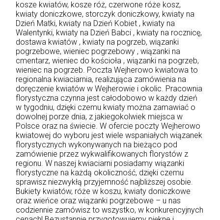
kosze kwiatów, kosze róż, czerwone róże kosz,
kwiaty doniczkowe, storczyk doniczkowy,
kwiaty na
Dzień Matki
, kwiaty na Dzień Kobiet , kwiaty na
Walentynki, kwiaty na Dzień Babci , kwiaty na rocznicę,
dostawa kwiatów , kwiaty na pogrzeb, wiązanki
pogrzebowe, wieniec pogrzebowy , wiązanki na
cmentarz, wieniec do kościoła , wiązanki na pogrzeb,
wieniec na pogrzeb. Poczta Wejherowo kwiatowa to
regionalna kwiaciarnia, realizująca zamówienia na
doręczenie kwiatów w Wejherowie i okolic. Pracownia
florystyczna czynna jest całodobowo w każdy dzień
w tygodniu, dzięki czemu kwiaty można zamawiać o
dowolnej porze dnia, z jakiegokolwiek miejsca w
Polsce oraz na świecie. W ofercie poczty Wejherowo
kwiatowej do wyboru jest wiele wspaniałych wiązanek
florystycznych wykonywanych na bieżąco pod
zamówienie przez wykwalifikowanych florystów z
regionu. W naszej kwiaciarni posiadamy wiązanki
florystyczne na każdą okoliczność, dzięki czemu
sprawisz niezwykłą przyjemność najbliższej osobie.
Bukiety kwiatów, róże w koszu, kwiaty doniczkowe
oraz wieńce oraz wiązanki pogrzebowe – u nas
codziennie zamówisz to wszystko, w konkurencyjnych
cenach! Bezustannie przygotowujemy piękne i