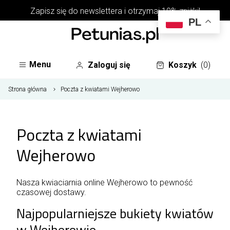
Zapisz się do
newslettera
i otrzymaj 10% zniżki!
PL
Menu
Zaloguj się
Koszyk
(0)
Strona główna
Poczta z kwiatami Wejherowo
Poczta z kwiatami
Wejherowo
Nasza kwiaciarnia online Wejherowo to pewność
czasowej dostawy.
Najpopularniejsze bukiety kwiatów
w Wejherowie