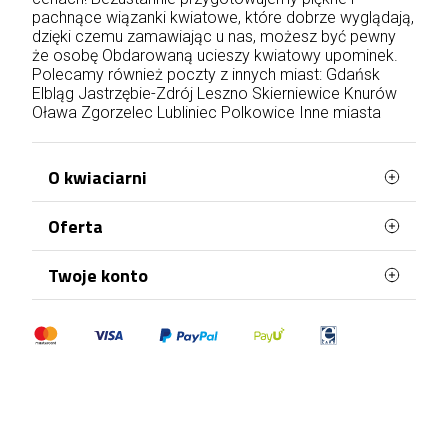
pachnące wiązanki kwiatowe, które dobrze wyglądają,
dzięki czemu zamawiając u nas, możesz być pewny
że osobę Obdarowaną ucieszy kwiatowy upominek.
Polecamy również poczty z innych miast:
Gdańsk
Elbląg
Jastrzębie-Zdrój
Leszno
Skierniewice
Knurów
Oława
Zgorzelec
Lubliniec
Polkowice
Inne miasta
O kwiaciarni
Oferta
Petunias.pl to wyjątkowa poczta z kwiatami,
dzięki której wyślesz przepiękne kwiaty dla bliskiej
Ci osoby. Oferujemy świetnej jakości produkty,
Najczęściej kupowane
Twoje konto
zawsze w niskich cenach. Nasi doświadczeni
Mapa strony
floryści dbają nawet o najmniejszy szczegół, tak
Dane osobowe
aby właśnie to Twój bukiet był jedyny w swoim
rodzaju. To co nas wyróżnia to: szybka i
Zamówienia
profesjonalna dostawa kwiatów na terenie całej
Moje pokwitowania - korekty płatności
Polski. Do każdej osoby podchodzimy
indywidualnie, dzięki czemu nasza kwiaciarnia
Adresy
online zdobyła już tysiące zadowolonych
Kupony
klientów.