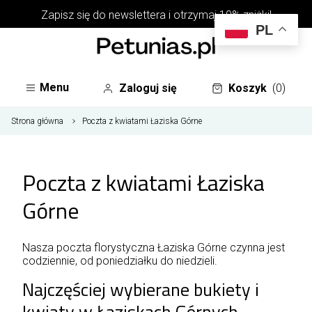
Zapisz się do
newslettera
i otrzymaj 10% zniżki!
PL
Menu
Zaloguj się
Koszyk
(0)
Strona główna
Poczta z kwiatami Łaziska Górne
Poczta z kwiatami Łaziska
Górne
Nasza poczta florystyczna Łaziska Górne czynna jest
codziennie, od poniedziałku do niedzieli.
Najczęściej wybierane bukiety i
kwiaty w Łaziskach Górnych