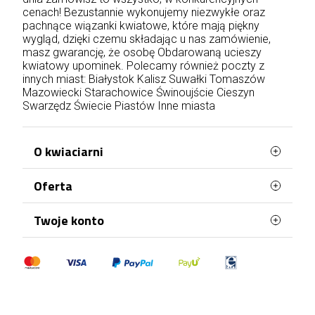
cenach! Bezustannie wykonujemy niezwykłe oraz
pachnące wiązanki kwiatowe, które mają piękny
wygląd, dzięki czemu składając u nas zamówienie,
masz gwarancję, że osobę Obdarowaną ucieszy
kwiatowy upominek. Polecamy również poczty z
innych miast:
Białystok
Kalisz
Suwałki
Tomaszów
Mazowiecki
Starachowice
Świnoujście
Cieszyn
Swarzędz
Świecie
Piastów
Inne miasta
O kwiaciarni
Oferta
Petunias.pl to wyjątkowa poczta z kwiatami,
dzięki której wyślesz przepiękne kwiaty dla bliskiej
Ci osoby. Oferujemy świetnej jakości produkty,
Najczęściej kupowane
Twoje konto
zawsze w niskich cenach. Nasi doświadczeni
Mapa strony
floryści dbają nawet o najmniejszy szczegół, tak
Dane osobowe
aby właśnie to Twój bukiet był jedyny w swoim
rodzaju. To co nas wyróżnia to: szybka i
Zamówienia
profesjonalna dostawa kwiatów na terenie całej
Moje pokwitowania - korekty płatności
Polski. Do każdej osoby podchodzimy
indywidualnie, dzięki czemu nasza kwiaciarnia
Adresy