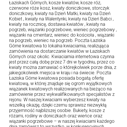
Łaziskach Górnych, kosze kwiatów, kosze róż,
czerwone róże kosz, kwiaty doniczkowe, storczyk
doniczkowy,
kwiaty na Dzień Matki
, kwiaty na Dzień
Kobiet , kwiaty na Walentynki, kwiaty na Dzień Babci ,
kwiaty na rocznicę, dostawa kwiatów , kwiaty na
pogrzeb, wiązanki pogrzebowe, wieniec pogrzebowy ,
wiązanki na cmentarz, wieniec do kościoła , wiązanki
na pogrzeb, wieniec na pogrzeb. Poczta Łaziska
Górne kwiatowa to lokalna kwiaciarnia, realizująca
zamówienia na dostarczanie kwiatów w Łaziskach
Górnych oraz okolic. Kwiaciarnia internetowa czynna
jest przez całą dobę przez 7 dni w tygodniu, przez co
kwiaty można zamawiać o którejkolwiek porze dnia, z
jakiegokolwiek miejsca w kraju i na świecie. Poczta
Łaziska Górne kwiatowa posiada bogatą ofertę
kwiatową, w której znajduje się ogrom wyjątkowych
wiązanek kwiatowych realizowanych na bieżąco na
zamówienie przez wykwalifikowanych specjalistów z
rejonu. W naszej kwiaciarni wybierzesz kwiaty na
wszelką okazję, dzięki czemu sprawisz niezwykłą
przyjemność najbliższej osobie. Bukiety, kosze z
różami, rośliny w doniczkach oraz wieńce oraz
wiązanki pogrzebowe – w naszej kwiaciarni każdego
dnia zamówisz to wszystko, w konkurencyjnych