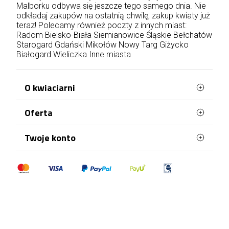
Malborku odbywa się jeszcze tego samego dnia. Nie
odkładaj zakupów na ostatnią chwilę, zakup kwiaty już
teraz! Polecamy również poczty z innych miast:
Radom
Bielsko-Biała
Siemianowice Śląskie
Bełchatów
Starogard Gdański
Mikołów
Nowy Targ
Giżycko
Białogard
Wieliczka
Inne miasta
O kwiaciarni
Oferta
Petunias.pl to wyjątkowa poczta z kwiatami,
dzięki której wyślesz przepiękne kwiaty dla bliskiej
Ci osoby. Oferujemy świetnej jakości produkty,
Najczęściej kupowane
Twoje konto
zawsze w niskich cenach. Nasi doświadczeni
Mapa strony
floryści dbają nawet o najmniejszy szczegół, tak
Dane osobowe
aby właśnie to Twój bukiet był jedyny w swoim
rodzaju. To co nas wyróżnia to: szybka i
Zamówienia
profesjonalna dostawa kwiatów na terenie całej
Moje pokwitowania - korekty płatności
Polski. Do każdej osoby podchodzimy
indywidualnie, dzięki czemu nasza kwiaciarnia
Adresy
online zdobyła już tysiące zadowolonych
Kupony
klientów.