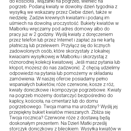
do kościoła , wiązanki na pogrzeb, wieniec na
pogrzeb. Podaruj kwiaty w dowolny dzień tygodnia z
wysyłką we wskazany przez Ciebie dzień, także w
niedzielę. Zadziw krewnych kwiatami i podaruj im
uśmiech na dowolną uroczystość. Bukiety kwiatów w
Malborku wręczamy pod adres domowy albo do
pracy już w 2 godziny. Wyślij kwiaty z doręczeniem
przez telefon lub przez Internet i zapłać za nie kartą
płatniczą lub przelewem. Przyłącz się do licznych
zadowolonych osób, które skorzystały z lokalnej
kwiaciarni wysyłkowej w Malborku i skorzystaj z
różnorodnej kolekcji kwiatowej. Jeśli masz pytania lub
kłopot, możesz do nas zadzwonić. Z chęcią udzielimy
odpowiedzi na pytania lub pomożemy w składaniu
zamówienia. W naszej ofercie posiadamy pełno
wspaniałych bukietów, róże czerwone, kosze z róż,
kwiaty doniczkowe i kompozycje pogrzebowe. Kwiaty
na pogrzeb możemy dostarczyć bezpośrednio do
kaplicy, kościoła, na cmentarz lub do domu
pogrzebowego. Twoja mama ma urodziny? Wyślij jej
przepiękny bukiet kwiatów mieszanych. Zbliża się
Twoja rocznica? Czerwone róże z dostawą będą
doskonałym prezentem. Na Dzień Matki prześlij
storczyk doniczkowy z bilecikiem. Wysyłka kwiatów w