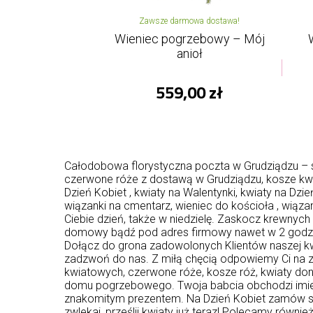
Zawsze darmowa dostawa!
Wieniec pogrzebowy – Mój
anioł
559,00 zł
Całodobowa florystyczna poczta w Grudziądzu – sz
czerwone róże z dostawą w Grudziądzu, kosze kwi
Dzień Kobiet , kwiaty na Walentynki, kwiaty na Dz
wiązanki na cmentarz, wieniec do kościoła , wiąz
Ciebie dzień, także w niedzielę. Zaskocz krewny
domowy bądź pod adres firmowy nawet w 2 godziny. 
Dołącz do grona zadowolonych Klientów naszej kwia
zadzwoń do nas. Z miłą chęcią odpowiemy Ci na z
kwiatowych, czerwone róże, kosze róż, kwiaty don
domu pogrzebowego. Twoja babcia obchodzi imieni
znakomitym prezentem. Na Dzień Kobiet zamów sto
zwlekaj, prześlij kwiaty już teraz! Polecamy równie