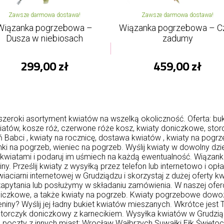
Zawsze darmowa dostawa!
Zawsze darmowa dostawa!
Wiązanka pogrzebowa –
Wiązanka pogrzebowa – C
Dusza w niebiosach
zadumy
299,00 zł
459,00 zł
eroki asortyment kwiatów na wszelką okoliczność. Oferta: buki
atów, kosze róż, czerwone róże kosz, kwiaty doniczkowe, sto
ień Babci , kwiaty na rocznicę, dostawa kwiatów , kwiaty na pog
anki na pogrzeb, wieniec na pogrzeb. Wyślij kwiaty w dowolny d
ch kwiatami i podaruj im uśmiech na każdą ewentualność. Wiąza
Prześlij kwiaty z wysyłką przez telefon lub internetowo i opła
ciarni internetowej w Grudziądzu i skorzystaj z dużej oferty kw
apytania lub posłużymy w składaniu zamówienia. W naszej ofe
iczkowe, a także kwiaty na pogrzeb. Kwiaty pogrzebowe dowozi
ny? Wyślij jej ładny bukiet kwiatów mieszanych. Wkrótce jest
rczyk doniczkowy z karnecikiem. Wysyłka kwiatów w Grudziądz
ż poczty z innych miast:
Wrocław
Wałbrzych
Suwałki
Ełk
Świętoc