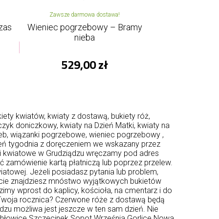
Zawsze darmowa dostawa!
zas
Wieniec pogrzebowy – Bramy
nieba
529,00 zł
ety kwiatów, kwiaty z dostawą, bukiety róż,
rczyk doniczkowy,
kwiaty na Dzień Matki
, kwiaty na
rzeb, wiązanki pogrzebowe, wieniec pogrzebowy ,
zień tygodnia z doręczeniem we wskazany przez
nki kwiatowe w Grudziądzu wręczamy pod adres
ć zamówienie kartą płatniczą lub poprzez przelew.
iatowej. Jeżeli posiadasz pytania lub problem,
rcie znajdziesz mnóstwo wyjątkowych bukietów
my wprost do kaplicy, kościoła, na cmentarz i do
 Twoja rocznica? Czerwone róże z dostawą będą
u możliwa jest jeszcze w ten sam dzień. Nie
hłowice
Szczecinek
Sopot
Września
Gorlice
Nowa