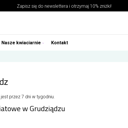
Zapisz się do
newslettera
i otrzymaj 10% zniżki!
Nasze kwiaciarnie
Kontakt
dz
est przez 7 dni w tygodniu.
wiatowe w Grudziądzu