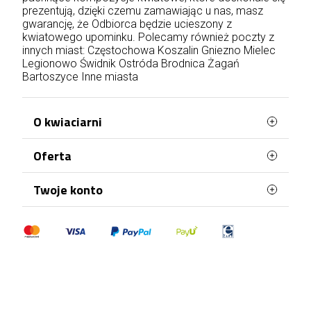
prezentują, dzięki czemu zamawiając u nas, masz
gwarancję, że Odbiorca będzie ucieszony z
kwiatowego upominku. Polecamy również poczty z
innych miast:
Częstochowa
Koszalin
Gniezno
Mielec
Legionowo
Świdnik
Ostróda
Brodnica
Żagań
Bartoszyce
Inne miasta
O kwiaciarni
Oferta
Petunias.pl to wyjątkowa poczta z kwiatami,
dzięki której wyślesz przepiękne kwiaty dla bliskiej
Ci osoby. Oferujemy świetnej jakości produkty,
Najczęściej kupowane
Twoje konto
zawsze w niskich cenach. Nasi doświadczeni
Mapa strony
floryści dbają nawet o najmniejszy szczegół, tak
Dane osobowe
aby właśnie to Twój bukiet był jedyny w swoim
rodzaju. To co nas wyróżnia to: szybka i
Zamówienia
profesjonalna dostawa kwiatów na terenie całej
Moje pokwitowania - korekty płatności
Polski. Do każdej osoby podchodzimy
indywidualnie, dzięki czemu nasza kwiaciarnia
Adresy
online zdobyła już tysiące zadowolonych
Kupony
klientów.