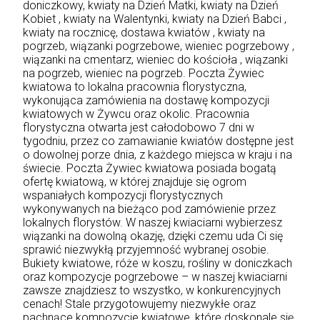
doniczkowy,
kwiaty na Dzień Matki
, kwiaty na Dzień
Kobiet , kwiaty na Walentynki, kwiaty na Dzień Babci ,
kwiaty na rocznicę, dostawa kwiatów , kwiaty na
pogrzeb, wiązanki pogrzebowe, wieniec pogrzebowy ,
wiązanki na cmentarz, wieniec do kościoła , wiązanki
na pogrzeb, wieniec na pogrzeb. Poczta Żywiec
kwiatowa to lokalna pracownia florystyczna,
wykonująca zamówienia na dostawę kompozycji
kwiatowych w Żywcu oraz okolic. Pracownia
florystyczna otwarta jest całodobowo 7 dni w
tygodniu, przez co zamawianie kwiatów dostępne jest
o dowolnej porze dnia, z każdego miejsca w kraju i na
świecie. Poczta Żywiec kwiatowa posiada bogatą
ofertę kwiatową, w której znajduje się ogrom
wspaniałych kompozycji florystycznych
wykonywanych na bieżąco pod zamówienie przez
lokalnych florystów. W naszej kwiaciarni wybierzesz
wiązanki na dowolną okazję, dzięki czemu uda Ci się
sprawić niezwykłą przyjemność wybranej osobie.
Bukiety kwiatowe, róże w koszu, rośliny w doniczkach
oraz kompozycje pogrzebowe – w naszej kwiaciarni
zawsze znajdziesz to wszystko, w konkurencyjnych
cenach! Stale przygotowujemy niezwykłe oraz
pachnące kompozycje kwiatowe, które doskonale się