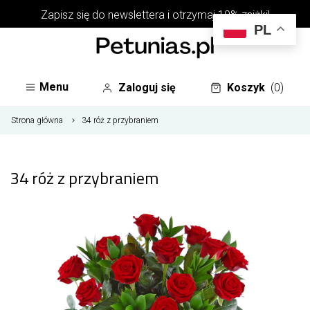
Zapisz się do
newslettera
i otrzymaj 10% zniżki!
PL
Menu
Zaloguj się
Koszyk
(0)
Strona główna
34 róż z przybraniem
34 róż z przybraniem