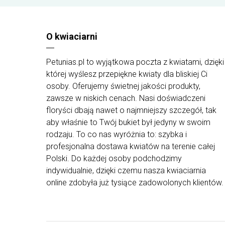
Nasze lokalne kwiaciarnie dokładają wszelkich
starań, aby stworzone kompozycje były piękne i
świeże, używając przy tym kwiatów i roślin
najwyższej jakości od najlepszych dostawców. W
O kwiaciarni
zależności od dostępności rodzajów oraz koloró
kwiatów w różnych rejonach Polski kompozycje
mogą różnić się od tych pokazanych na zdjęciach
Petunias.pl to wyjątkowa poczta z kwiatami, dzięki
na stronie.
której wyślesz przepiękne kwiaty dla bliskiej Ci
osoby. Oferujemy świetnej jakości produkty,
zawsze w niskich cenach. Nasi doświadczeni
floryści dbają nawet o najmniejszy szczegół, tak
aby właśnie to Twój bukiet był jedyny w swoim
rodzaju. To co nas wyróżnia to: szybka i
profesjonalna dostawa kwiatów na terenie całej
Polski. Do każdej osoby podchodzimy
indywidualnie, dzięki czemu nasza kwiaciarnia
online zdobyła już tysiące zadowolonych klientów.