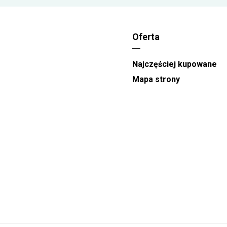
-Dzień Matki
realizacja zamówień odbywa się
między godzinami 08:00 a 22:00. W te dni nie
gwarantujemy węższych przedziałów
Oferta
czasowych.
w
Przedziały czasowe dostępne na stronie
Najczęściej kupowane
Kwiaciarni to
orientacyjna pora doręczenia
.
Mapa strony