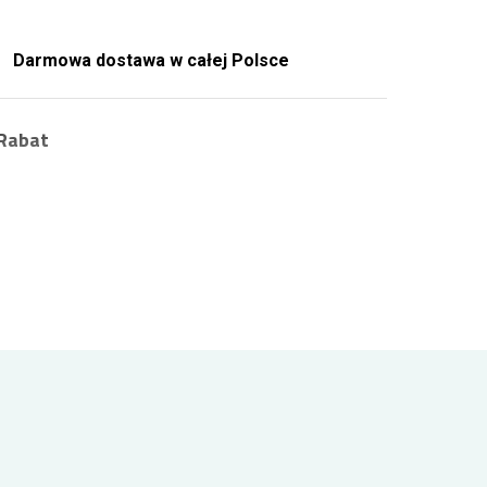
Darmowa dostawa w całej Polsce
Rabat
Zarejestruj się i zyskaj zniżkę na zamówienia
nawet 10%
.
Jako zarejestrowany Klient uzyskujesz rabat
na każde kolejne zamówienie. Jak to działa?
Wystarczy że zalogujesz się i złożysz
zamówienie. Za każde 100 zł wydane na
produkty w naszej kwiaciarni Twój rabat
zwiększa się o 1% aż do uzyskania
maksymalnych 10%! Zarejestruj się i kupuj już
zawsze taniej!