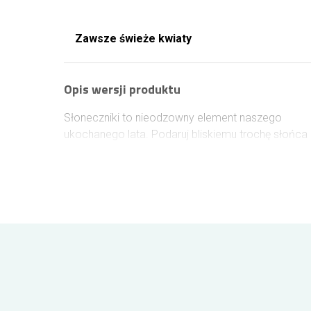
Zawsze świeże kwiaty
Opis wersji produktu
Słoneczniki to nieodzowny element naszego
ukochanego lata. Podaruj bliskiemu trochę słońca
w postaci bukietu i zdecyduj się na kompozycję ze
słoneczników z sezonowymi dodatkami.
Wielkoś
bukietu z róż
Róże w wersji krótkie około 40cm + czekoladki +
miś
Róże w wersji średnie około 50-60cm + czekoladk
+ miś
Róże w wersji długie około 70-80cm + czekoladki
+ miś