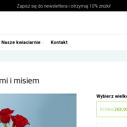
Zapisz się do
newslettera
i otrzymaj 10% zniżki!
Nasze kwiaciarnie
Kontakt
mi i misiem
Wybierz wielk
263,00
Krótkie