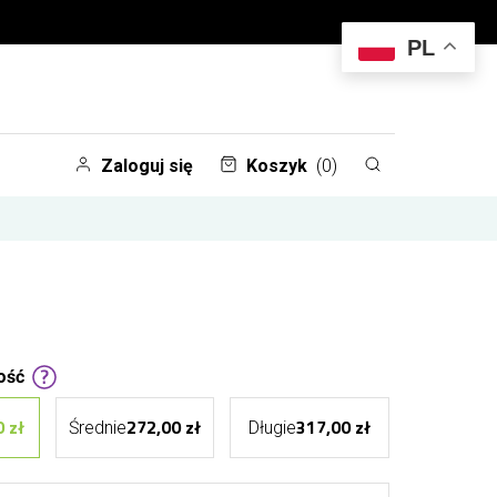
PL
Zaloguj się
Koszyk
(0)
ość
 zł
272,00 zł
317,00 zł
Średnie
Długie