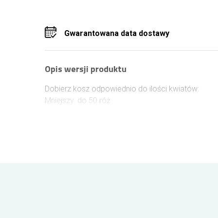
Gwarantowana data dostawy
Opis wersji produktu
Dobierz kosz odpowiednio do ilości kwiatów:
Mniejszy: do 50 róż
Jak na zdjęciu: 51-99 róż
Większy: 100 róż
Kosz ukazany na zdjęciu może różnić się
rzeczywistego produktu - jest on jedynie jego
przykładowym zdjęciem.
Wszystkie przedmioty z zakładki „dodatki do
kwiatów” dostarczamy tylko w zestawie z
kwiatami.
Wielkość kosza należy dobrać do odpowiedniej
ilości kwiatów.