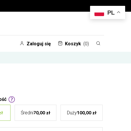
PL
Zaloguj się
Koszyk
(0)
ość
zł
70,00 zł
100,00 zł
Średni
Duży