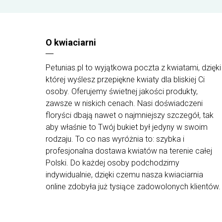
Mniejszy: do 50 róż,
Średni: 51-99 róż,
Większy: 100 róż.
O kwiaciarni
Przedstawione dodatki do kwiatów są
przykładowe i mogą się różnić od tych
Petunias.pl to wyjątkowa poczta z kwiatami, dzięki
dostarczonych przez kwiaciarnie, która będzie
której wyślesz przepiękne kwiaty dla bliskiej Ci
realizowała zamówienie.
osoby. Oferujemy świetnej jakości produkty,
Dodatki do kwiatów doręczane są tylko z
zawsze w niskich cenach. Nasi doświadczeni
kwiatami.
floryści dbają nawet o najmniejszy szczegół, tak
aby właśnie to Twój bukiet był jedyny w swoim
rodzaju. To co nas wyróżnia to: szybka i
profesjonalna dostawa kwiatów na terenie całej
Polski. Do każdej osoby podchodzimy
indywidualnie, dzięki czemu nasza kwiaciarnia
online zdobyła już tysiące zadowolonych klientów.