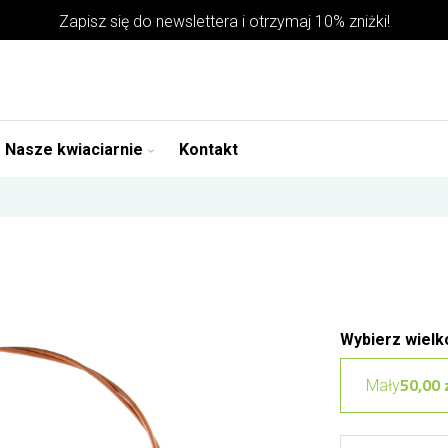
Zapisz się do
newslettera
i otrzymaj 10% zniżki!
Nasze kwiaciarnie
Kontakt
Wybierz wielk
50,00 
Mały