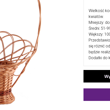
Wielkość ko
kwiatów.
Mniejszy: do
Średni: 51-9
Większy: 100
Przedstawio
się różnić o
będzie real
Dodatki do 