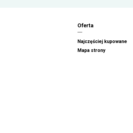
Walentynki, 08.03 - Dzień Kobiet
oraz
26.05
-Dzień Matki
realizacja zamówień odbywa się
między godzinami 08:00 a 22:00. W te dni nie
gwarantujemy węższych przedziałów
Oferta
czasowych.
Przedziały czasowe dostępne na stronie
Najczęściej kupowane
Kwiaciarni to
orientacyjna pora doręczenia
.
Mapa strony