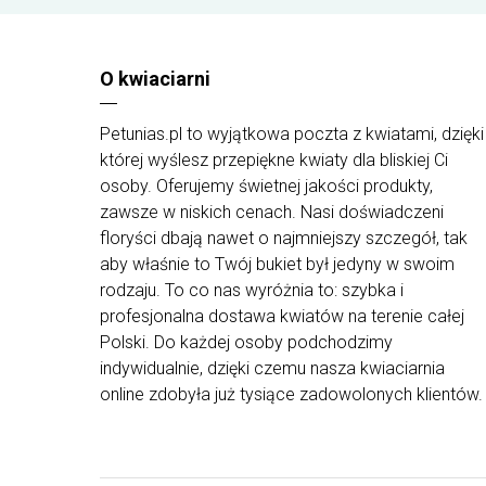
świeże, używając przy tym kwiatów i roślin
najwyższej jakości od najlepszych dostawców. W
zależności od dostępności rodzajów oraz koloró
kwiatów w różnych rejonach Polski kompozycje
O kwiaciarni
mogą różnić się od tych pokazanych na zdjęciach
na stronie.
Petunias.pl to wyjątkowa poczta z kwiatami, dzięki
której wyślesz przepiękne kwiaty dla bliskiej Ci
osoby. Oferujemy świetnej jakości produkty,
zawsze w niskich cenach. Nasi doświadczeni
floryści dbają nawet o najmniejszy szczegół, tak
aby właśnie to Twój bukiet był jedyny w swoim
rodzaju. To co nas wyróżnia to: szybka i
profesjonalna dostawa kwiatów na terenie całej
Polski. Do każdej osoby podchodzimy
indywidualnie, dzięki czemu nasza kwiaciarnia
online zdobyła już tysiące zadowolonych klientów.