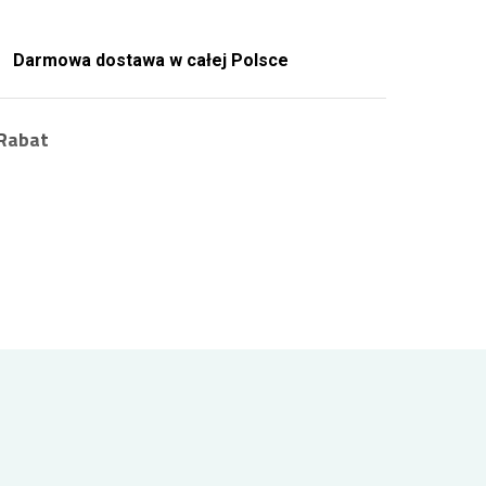
Darmowa dostawa w całej Polsce
Rabat
Zarejestruj się i zyskaj zniżkę na zamówienia
nawet 10%
.
Jako zarejestrowany Klient uzyskujesz rabat
na każde kolejne zamówienie. Jak to działa?
Wystarczy że zalogujesz się i złożysz
zamówienie. Za każde 100 zł wydane na
produkty w naszej kwiaciarni Twój rabat
zwiększa się o 1% aż do uzyskania
maksymalnych 10%! Zarejestruj się i kupuj już
zawsze taniej!