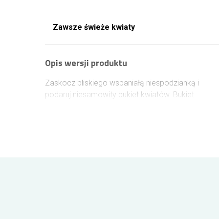
Zawsze świeże kwiaty
Opis wersji produktu
Zaskocz bliskiego wspaniałą niespodzianką i
podaruj niesamowity bukiet kwiatów. Bukiet
stworzony z połączenia goździków i santini tworzy
nieoczywistą kompozycję zwieńczoną liśćmi i
delikatną gipsówką.
Wielkość bukietu
Mały 5-7 kwiatów plus przybranie
Średni 9-13 kwiatów plus przybranie
Duży 15-19 kwiatów plus przybranie
Bukiet przedstawiony na zdjęciu jest w wersji dużej
Nasze lokalne kwiaciarnie dokładają wszelkich
starań, aby stworzone kompozycje były piękne i