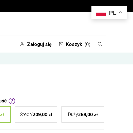
PL
Zaloguj się
Koszyk
(0)
ość
zł
209,00 zł
269,00 zł
Średni
Duży