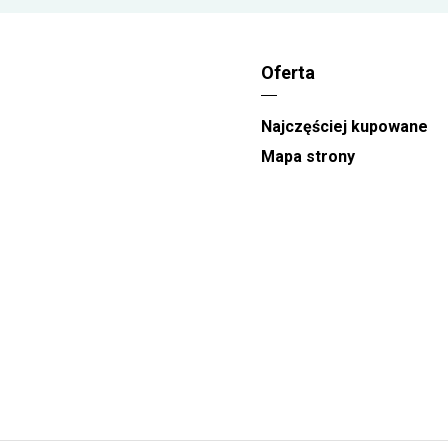
-Dzień Matki
realizacja zamówień odbywa się
między godzinami 08:00 a 22:00. W te dni nie
w
gwarantujemy węższych przedziałów
Oferta
czasowych.
Przedziały czasowe dostępne na stronie
Najczęściej kupowane
Kwiaciarni to
orientacyjna pora doręczenia
.
Mapa strony