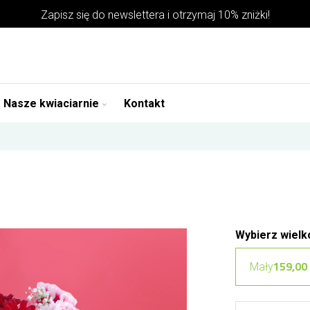
Zapisz się do
newslettera
i otrzymaj 10% zniżki!
Nasze kwiaciarnie
Kontakt
Wybierz wielk
159,00 
Mały